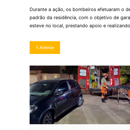
Durante a ação, os bombeiros efetuaram o de
padrão da residência, com o objetivo de garan
esteve no local, prestando apoio e realizand
Navegação
Anterior
de
Post