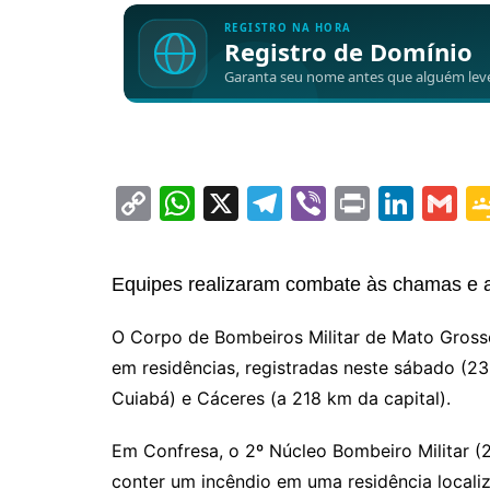
C
W
X
T
Vi
Pr
Li
G
o
h
el
b
in
n
m
p
at
e
er
t
k
ai
Equipes realizaram combate às chamas e aç
y
s
gr
e
l
Li
A
a
dI
O Corpo de Bombeiros Militar de Mato Gros
em residências, registradas neste sábado (23
n
p
m
n
Cuiabá) e Cáceres (a 218 km da capital).
k
p
Em Confresa, o 2º Núcleo Bombeiro Militar (
conter um incêndio em uma residência locali