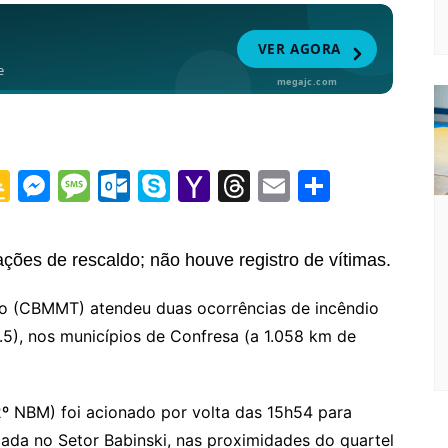
G
M
M
O
S
Y
T
E
S
o
e
e
ut
k
a
hr
m
h
o
s
s
lo
y
h
e
ai
ar
ões de rescaldo; não houve registro de vítimas.
gl
s
s
o
p
o
a
l
e
e
e
a
k.
e
o
d
so (CBMMT) atendeu duas ocorrências de incêndio
.5), nos municípios de Confresa (a 1.058 km de
Cl
n
g
c
M
s
a
g
e
o
ai
s
er
m
l
2º NBM) foi acionado por volta das 15h54 para
sr
zada no Setor Babinski, nas proximidades do quartel