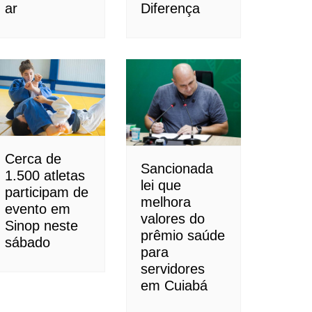
ar
Diferença
Cerca de
Sancionada
1.500 atletas
lei que
participam de
melhora
evento em
valores do
Sinop neste
prêmio saúde
sábado
para
servidores
em Cuiabá