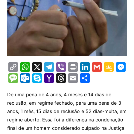
C
W
X
T
Vi
Pr
Li
G
G
M
o
h
el
b
in
n
m
o
e
M
O
S
Y
T
E
S
p
at
e
er
t
k
ai
o
s
e
ut
k
a
hr
m
h
y
s
gr
e
l
gl
s
s
lo
y
h
e
ai
ar
De uma pena de 4 anos, 4 meses e 14 dias de
Li
A
a
dI
e
e
reclusão, em regime fechado, para uma pena de 3
s
o
p
o
a
l
e
anos, 1 mês, 15 dias de reclusão e 52 dias-multa, em
n
p
m
n
Cl
n
a
k.
e
o
d
regime aberto. Essa foi a diferença na condenação
k
p
a
g
g
c
M
s
final de um homem considerado culpado na Justiça
s
e