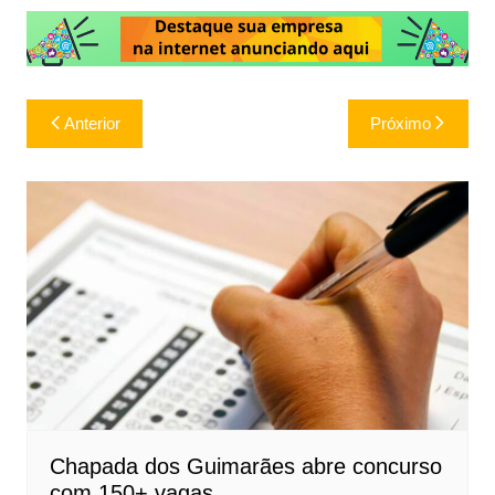
Navegação
Anterior
Próximo
de
Post
Chapada dos Guimarães abre concurso
com 150+ vagas