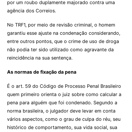
e
o
ai
por um roubo duplamente majorado contra uma
sr
m
l
agência dos Correios.
o
No TRF1, por meio de revisão criminal, o homem
o
garantiu esse ajuste na condenação considerando,
m
entre outros pontos, que o crime de uso de droga
não podia ter sido utilizado como agravante da
reincidência na sua sentença.
As normas de fixação da pena
É o art. 59 do Código de Processo Penal Brasileiro
quem primeiro orienta o juiz sobre como calcular a
pena para alguém que foi condenado. Segundo a
norma brasileira, o julgador deve levar em conta
vários aspectos, como o grau de culpa do réu, seu
histórico de comportamento, sua vida social, sua