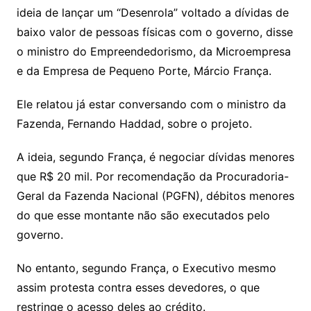
Li
A
a
dI
e
e
ideia de lançar um “Desenrola” voltado a dívidas de
s
o
p
o
a
l
e
baixo valor de pessoas físicas com o governo, disse
n
p
m
n
Cl
n
a
k.
e
o
d
o ministro do Empreendedorismo, da Microempresa
k
p
a
g
g
c
M
s
e da Empresa de Pequeno Porte, Márcio França.
s
e
e
o
ai
sr
m
l
Ele relatou já estar conversando com o ministro da
o
Fazenda, Fernando Haddad, sobre o projeto.
o
A ideia, segundo França, é negociar dívidas menores
m
que R$ 20 mil. Por recomendação da Procuradoria-
Geral da Fazenda Nacional (PGFN), débitos menores
do que esse montante não são executados pelo
governo.
No entanto, segundo França, o Executivo mesmo
assim protesta contra esses devedores, o que
restringe o acesso deles ao crédito.