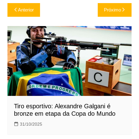
Navegação
Anterior
Próximo
de
Post
Tiro esportivo: Alexandre Galgani é
bronze em etapa da Copa do Mundo
31/10/2025