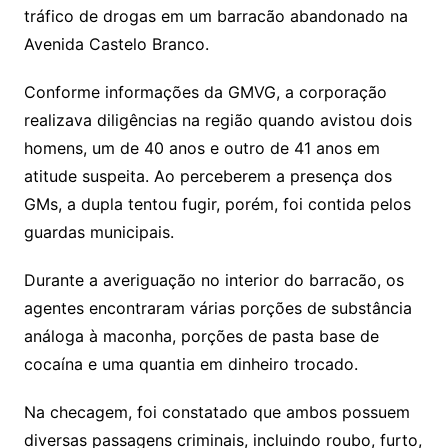
s
o
p
o
a
l
e
tráfico de drogas em um barracão abandonado na
n
p
m
n
Cl
n
a
k.
e
o
d
Avenida Castelo Branco.
k
p
a
g
g
c
M
s
s
e
e
o
ai
Conforme informações da GMVG, a corporação
sr
m
l
realizava diligências na região quando avistou dois
o
homens, um de 40 anos e outro de 41 anos em
atitude suspeita. Ao perceberem a presença dos
o
GMs, a dupla tentou fugir, porém, foi contida pelos
m
guardas municipais.
Durante a averiguação no interior do barracão, os
agentes encontraram várias porções de substância
análoga à maconha, porções de pasta base de
cocaína e uma quantia em dinheiro trocado.
Na checagem, foi constatado que ambos possuem
diversas passagens criminais, incluindo roubo, furto,