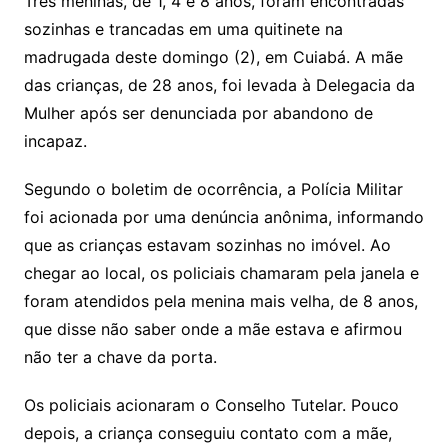
y
s
gr
e
l
gl
s
s
lo
y
h
e
ai
ar
Três meninas, de 1, 4 e 8 anos, foram encontradas
Li
A
a
dI
e
e
sozinhas e trancadas em uma quitinete na
s
o
p
o
a
l
e
madrugada deste domingo (2), em Cuiabá. A mãe
n
p
m
n
Cl
n
a
k.
e
o
d
das crianças, de 28 anos, foi levada à Delegacia da
k
p
a
g
g
c
M
s
Mulher após ser denunciada por abandono de
s
e
e
o
ai
incapaz.
sr
m
l
o
Segundo o boletim de ocorrência, a Polícia Militar
foi acionada por uma denúncia anônima, informando
o
que as crianças estavam sozinhas no imóvel. Ao
m
chegar ao local, os policiais chamaram pela janela e
foram atendidos pela menina mais velha, de 8 anos,
que disse não saber onde a mãe estava e afirmou
não ter a chave da porta.
Os policiais acionaram o Conselho Tutelar. Pouco
depois, a criança conseguiu contato com a mãe,