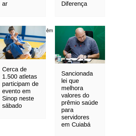
ar
Diferença
cou programas que têm sido
Cerca de
Sancionada
1.500 atletas
lei que
participam de
melhora
evento em
valores do
Sinop neste
prêmio saúde
sábado
para
servidores
em Cuiabá