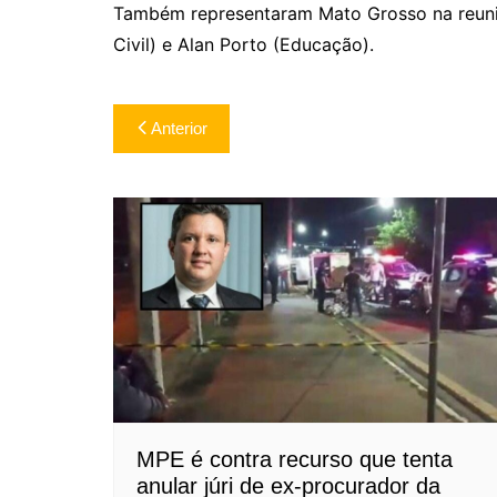
Também representaram Mato Grosso na reuniã
Civil) e Alan Porto (Educação).
Navegação
Anterior
de
Post
MPE é contra recurso que tenta
anular júri de ex-procurador da