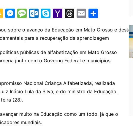
G
M
M
O
S
Y
T
E
S
o
e
e
ut
k
a
hr
m
h
o
s
s
lo
y
h
e
ai
ar
ursou sobre o avanço da Educação em Mato Grosso e desta
ndamentais para a recuperação da aprendizagem
gl
s
s
o
p
o
a
l
e
e
e
a
k.
e
o
d
olíticas públicas de alfabetização em Mato Grosso
Cl
n
g
c
M
s
arceria junto com o Governo Federal e municípios
a
g
e
o
ai
s
er
m
l
mpromisso Nacional Criança Alfabetizada, realizada
sr
uiz Inácio Lula da Silva, e do ministro da Educação,
o
feira (28).
o
 avançar muito na Educação como um todo, já que o
m
dicadores mundiais.