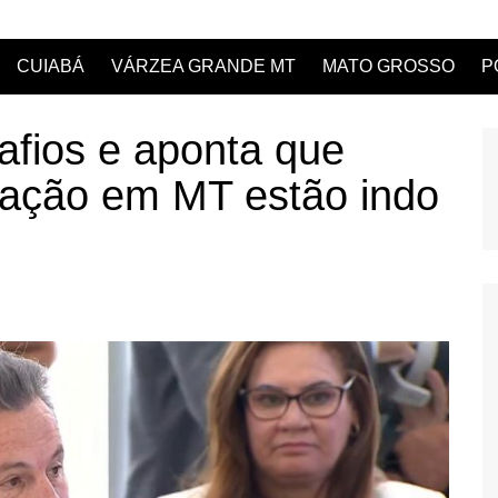
CUIABÁ
VÁRZEA GRANDE MT
MATO GROSSO
P
afios e aponta que
ização em MT estão indo