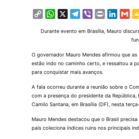
C
W
X
T
Vi
Pr
Li
G
o
h
el
b
in
n
m
p
at
e
er
t
k
ai
Durante evento em Brasília, Mauro disc
fu
y
s
gr
e
l
Li
A
a
dI
O governador Mauro Mendes afirmou que as p
n
p
m
n
estão indo no caminho certo, e ressaltou a p
k
p
para conquistar mais avanços.
A fala ocorreu durante a reunião sobre o Co
com a presença do presidente da República, L
Camilo Santana, em Brasília (DF), nesta terça-
Mauro Mendes destacou que o Brasil precisa
país coleciona índices ruins nos principais in