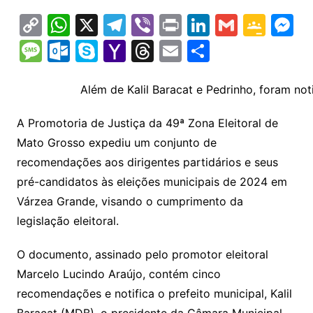
C
W
X
T
Vi
Pr
Li
G
G
M
o
h
el
b
in
n
m
o
e
M
O
S
Y
T
E
S
p
at
e
er
t
k
ai
o
s
e
ut
k
a
hr
m
h
y
s
gr
e
l
gl
s
s
lo
y
h
e
ai
ar
Além de Kalil Baracat e Pedrinho, foram not
Li
A
a
dI
e
e
s
o
p
o
a
l
e
A Promotoria de Justiça da 49ª Zona Eleitoral de
n
p
m
n
Cl
n
a
k.
e
o
d
Mato Grosso expediu um conjunto de
k
p
a
g
g
c
M
s
recomendações aos dirigentes partidários e seus
s
e
e
o
ai
pré-candidatos às eleições municipais de 2024 em
sr
m
l
Várzea Grande, visando o cumprimento da
o
legislação eleitoral.
o
O documento, assinado pelo promotor eleitoral
m
Marcelo Lucindo Araújo, contém cinco
recomendações e notifica o prefeito municipal, Kalil