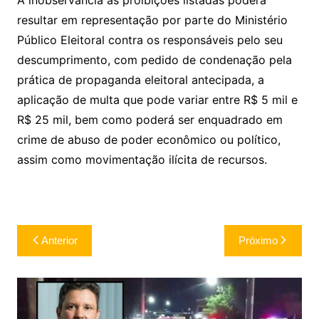
A inobservância às proibições listadas poderá
resultar em representação por parte do Ministério
Público Eleitoral contra os responsáveis pelo seu
descumprimento, com pedido de condenação pela
prática de propaganda eleitoral antecipada, a
aplicação de multa que pode variar entre R$ 5 mil e
R$ 25 mil, bem como poderá ser enquadrado em
crime de abuso de poder econômico ou político,
assim como movimentação ilícita de recursos.
Navegação
Anterior
Próximo
de
Post