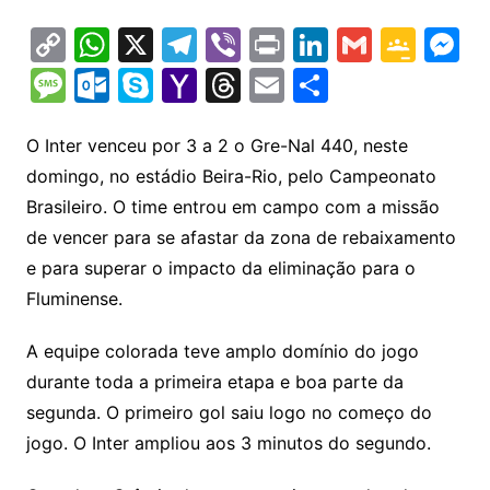
C
W
X
T
Vi
Pr
Li
G
G
M
o
h
el
b
in
n
m
o
e
M
O
S
Y
T
E
S
p
at
e
er
t
k
ai
o
s
e
ut
k
a
hr
m
h
y
s
gr
e
l
gl
s
s
lo
y
h
e
ai
ar
O Inter venceu por 3 a 2 o Gre-Nal 440, neste
Li
A
a
dI
e
e
domingo, no estádio Beira-Rio, pelo Campeonato
s
o
p
o
a
l
e
Brasileiro. O time entrou em campo com a missão
n
p
m
n
Cl
n
a
k.
e
o
d
de vencer para se afastar da zona de rebaixamento
k
p
a
g
g
c
M
s
e para superar o impacto da eliminação para o
s
e
e
o
ai
Fluminense.
sr
m
l
o
A equipe colorada teve amplo domínio do jogo
durante toda a primeira etapa e boa parte da
o
segunda. O primeiro gol saiu logo no começo do
m
jogo. O Inter ampliou aos 3 minutos do segundo.