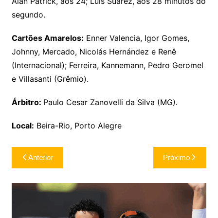
Alan Patrick, aos 24; Luis Suárez, aos 28 minutos do
segundo.
Cartões Amarelos:
Enner Valencia, Igor Gomes,
Johnny, Mercado, Nicolás Hernández e Renê
(Internacional); Ferreira, Kannemann, Pedro Geromel
e Villasanti (Grêmio).
Árbitro:
Paulo Cesar Zanovelli da Silva (MG).
Local:
Beira-Rio, Porto Alegre
Navegação
Anterior
Próximo
de
Post