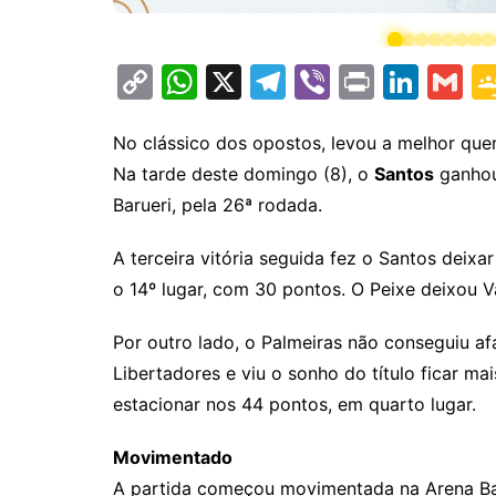
C
W
X
T
Vi
Pr
Li
G
o
h
el
b
in
n
m
p
at
e
er
t
k
ai
No clássico dos opostos, levou a melhor qu
Na tarde deste domingo (8), o
Santos
ganho
y
s
gr
e
l
Barueri, pela 26ª rodada.
Li
A
a
dI
n
p
m
n
A terceira vitória seguida fez o Santos deix
k
p
o 14º lugar, com 30 pontos. O Peixe deixou V
Por outro lado, o Palmeiras não conseguiu af
Libertadores e viu o sonho do título ficar mai
estacionar nos 44 pontos, em quarto lugar.
Movimentado
A partida começou movimentada na Arena Bar