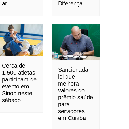
ar
Diferença
Cerca de
Sancionada
1.500 atletas
lei que
participam de
melhora
evento em
valores do
Sinop neste
prêmio saúde
sábado
para
servidores
em Cuiabá