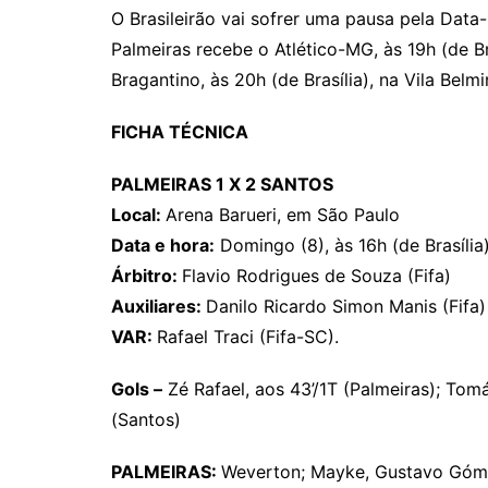
O Brasileirão vai sofrer uma pausa pela Data-
Palmeiras recebe o Atlético-MG, às 19h (de Bra
Bragantino, às 20h (de Brasília), na Vila Belmi
FICHA TÉCNICA
PALMEIRAS 1 X 2 SANTOS
Local:
Arena Barueri, em São Paulo
Data e hora:
Domingo (8), às 16h (de Brasília
Árbitro:
Flavio Rodrigues de Souza (Fifa)
Auxiliares:
Danilo Ricardo Simon Manis (Fifa
VAR:
Rafael Traci (Fifa-SC).
Gols –
Zé Rafael, aos 43’/1T (Palmeiras); Tom
(Santos)
PALMEIRAS:
Weverton; Mayke, Gustavo Gómez