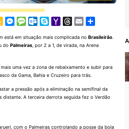
G
M
M
O
S
Y
T
E
S
o
e
e
ut
k
a
hr
m
h
o
s
s
lo
y
h
e
ai
ar
em está em situação mais complicada no
Brasileirão
.
A
u do
Palmeiras
, por 2 a 1, de virada, na Arena
gl
s
s
o
p
o
a
l
e
e
e
a
k.
e
o
d
Cl
n
g
c
M
s
ar mais uma vez a zona de rebaixamento e subir para
a
g
e
o
ai
asco da Gama, Bahia e Cruzeiro para trás.
s
er
m
l
astar a pressão após a eliminação na semifinal da
sr
s distante. A terceira derrota seguida fez o Verdão
o
o
m
ueri, com o Palmeiras controlando a posse da bola