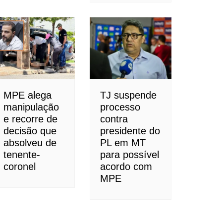
MPE alega
TJ suspende
manipulação
processo
e recorre de
contra
decisão que
presidente do
absolveu de
PL em MT
tenente-
para possível
coronel
acordo com
MPE