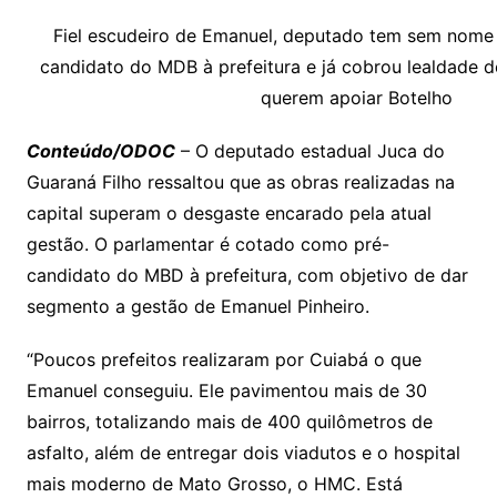
p
at
e
er
t
k
ai
o
s
e
ut
k
a
hr
m
h
y
s
gr
e
l
gl
s
s
lo
y
h
e
ai
ar
Fiel escudeiro de Emanuel, deputado tem sem nome 
Li
A
a
dI
e
e
candidato do MDB à prefeitura e já cobrou lealdade d
s
o
p
o
a
l
e
querem apoiar Botelho
n
p
m
n
Cl
n
a
k.
e
o
d
k
p
a
g
g
c
M
s
Conteúdo/ODOC
– O deputado estadual Juca do
s
e
e
o
ai
Guaraná Filho ressaltou que as obras realizadas na
sr
m
l
capital superam o desgaste encarado pela atual
o
gestão. O parlamentar é cotado como pré-
candidato do MBD à prefeitura, com objetivo de dar
o
segmento a gestão de Emanuel Pinheiro.
m
“Poucos prefeitos realizaram por Cuiabá o que
Emanuel conseguiu. Ele pavimentou mais de 30
bairros, totalizando mais de 400 quilômetros de
asfalto, além de entregar dois viadutos e o hospital
mais moderno de Mato Grosso, o HMC. Está