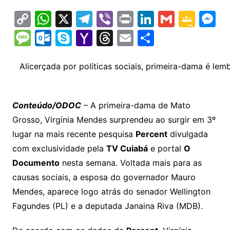
C
W
X
T
Vi
Pr
Li
G
G
M
o
h
el
b
in
n
m
o
e
M
O
S
Y
T
E
S
p
at
e
er
t
k
ai
o
s
e
ut
k
a
hr
m
h
y
s
gr
e
l
gl
s
s
lo
y
h
e
ai
ar
Alicerçada por políticas sociais, primeira-dama é l
Li
A
a
dI
e
e
s
o
p
o
a
l
e
n
p
m
n
Cl
n
a
k.
e
o
d
Conteúdo/ODOC
– A primeira-dama de Mato
k
p
a
g
g
c
M
s
Grosso, Virgínia Mendes surprendeu ao surgir em 3º
s
e
e
o
ai
lugar na mais recente pesquisa
Percent
divulgada
sr
m
l
com exclusividade pela
TV Cuiabá
e portal
O
o
Documento
nesta semana. Voltada mais para as
causas sociais, a esposa do governador Mauro
o
Mendes, aparece logo atrás do senador Wellington
m
Fagundes (PL) e a deputada Janaina Riva (MDB).