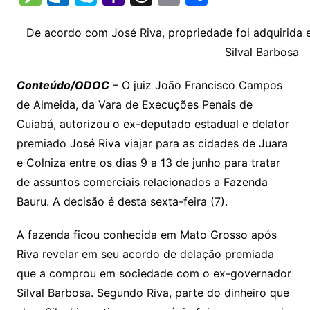
p
at
e
er
t
k
ai
o
s
e
ut
k
a
hr
m
h
y
s
gr
e
l
gl
s
s
lo
y
h
e
ai
ar
De acordo com José Riva, propriedade foi adquirid
Li
A
a
dI
e
e
Silval Barbosa
s
o
p
o
a
l
e
n
p
m
n
Cl
n
a
k.
e
o
d
Conteúdo/ODOC
– O juiz João Francisco Campos
k
p
a
g
g
c
M
s
de Almeida, da Vara de Execuções Penais de
s
e
e
o
ai
Cuiabá, autorizou o ex-deputado estadual e delator
sr
m
l
premiado José Riva viajar para as cidades de Juara
o
e Colniza entre os dias 9 a 13 de junho para tratar
de assuntos comerciais relacionados a Fazenda
o
Bauru. A decisão é desta sexta-feira (7).
m
A fazenda ficou conhecida em Mato Grosso após
Riva revelar em seu acordo de delação premiada
que a comprou em sociedade com o ex-governador
Silval Barbosa. Segundo Riva, parte do dinheiro que