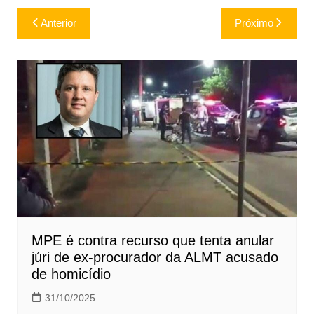
Navegação
Anterior
Próximo
de
Post
MPE é contra recurso que tenta anular
júri de ex-procurador da ALMT acusado
de homicídio
31/10/2025