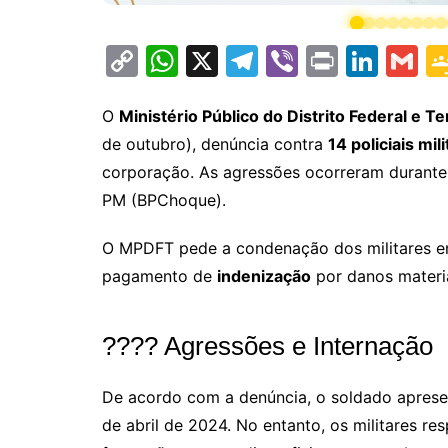
C
W
X
T
Vi
Pr
Li
G
o
h
el
b
in
n
m
p
at
e
er
t
k
ai
O
Ministério Público do Distrito Federal e T
de outubro), denúncia contra
14 policiais mil
y
s
gr
e
l
corporação. As agressões ocorreram durant
Li
A
a
dI
PM (BPChoque).
n
p
m
n
k
p
O MPDFT pede a condenação dos militares e
pagamento de
indenização
por danos materia
???? Agressões e Internação
De acordo com a denúncia, o soldado aprese
de abril de 2024. No entanto, os militares r