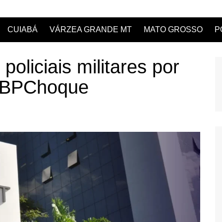
CUIABÁ
VÁRZEA GRANDE MT
MATO GROSSO
P
liciais militares por
o BPChoque