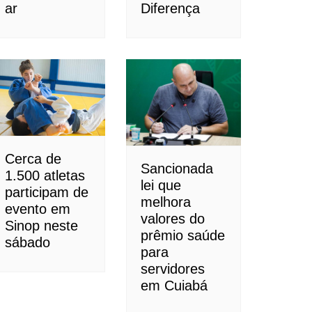
ar
Diferença
Cerca de
Sancionada
1.500 atletas
lei que
participam de
melhora
evento em
valores do
Sinop neste
prêmio saúde
sábado
para
servidores
em Cuiabá