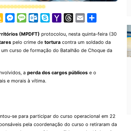
G
M
M
O
S
Y
T
E
S
o
e
e
ut
k
a
hr
m
h
o
s
s
lo
y
h
e
ai
ar
erritórios (MPDFT)
protocolou, nesta quinta-feira (30
itares
pelo crime de
tortura
contra um soldado da
gl
s
s
o
p
o
a
l
e
e um curso de formação do Batalhão de Choque da
e
e
a
k.
e
o
d
Cl
n
g
c
M
s
a
g
e
o
ai
nvolvidos, a
perda dos cargos públicos
e o
s
er
m
l
is e morais à vítima.
sr
o
o
ntou-se para participar do curso operacional em 22
m
esponsáveis pela coordenação do curso o retiraram da