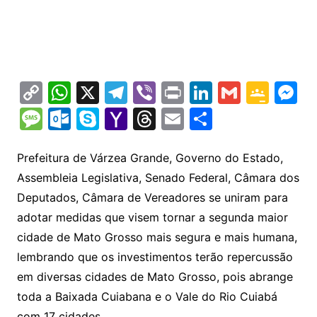
C
W
X
T
Vi
Pr
Li
G
G
M
o
h
el
b
in
n
m
o
e
M
O
S
Y
T
E
S
p
at
e
er
t
k
ai
o
s
e
ut
k
a
hr
m
h
y
s
gr
e
l
gl
s
s
lo
y
h
e
ai
ar
Prefeitura de Várzea Grande, Governo do Estado,
Li
A
a
dI
e
e
Assembleia Legislativa, Senado Federal, Câmara dos
s
o
p
o
a
l
e
Deputados, Câmara de Vereadores se uniram para
n
p
m
n
Cl
n
a
k.
e
o
d
adotar medidas que visem tornar a segunda maior
k
p
a
g
g
c
M
s
cidade de Mato Grosso mais segura e mais humana,
s
e
e
o
ai
lembrando que os investimentos terão repercussão
sr
m
l
em diversas cidades de Mato Grosso, pois abrange
o
toda a Baixada Cuiabana e o Vale do Rio Cuiabá
com 17 cidades.