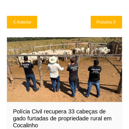
Navegação
Anterior
Próximo
de
Post
Polícia Civil recupera 33 cabeças de
gado furtadas de propriedade rural em
Cocalinho