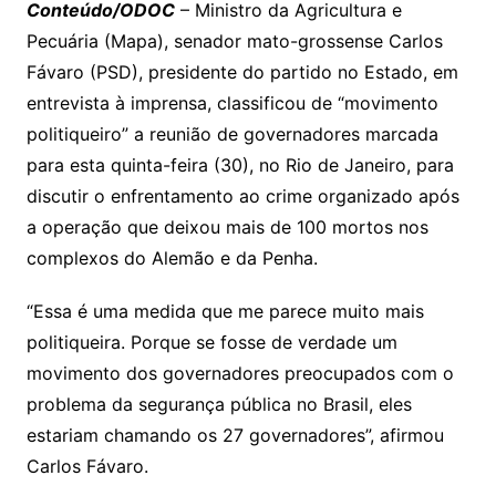
y
s
gr
e
l
gl
s
s
lo
y
h
e
ai
ar
Conteúdo/ODOC
– Ministro da Agricultura e
Li
A
a
dI
e
e
Pecuária (Mapa), senador mato-grossense Carlos
s
o
p
o
a
l
e
Fávaro (PSD), presidente do partido no Estado, em
n
p
m
n
Cl
n
a
k.
e
o
d
entrevista à imprensa, classificou de “movimento
k
p
a
g
g
c
M
s
politiqueiro” a reunião de governadores marcada
s
e
e
o
ai
para esta quinta-feira (30), no Rio de Janeiro, para
sr
m
l
discutir o enfrentamento ao crime organizado após
o
a operação que deixou mais de 100 mortos nos
o
complexos do Alemão e da Penha.
m
“Essa é uma medida que me parece muito mais
politiqueira. Porque se fosse de verdade um
movimento dos governadores preocupados com o
problema da segurança pública no Brasil, eles
estariam chamando os 27 governadores”, afirmou
Carlos Fávaro.