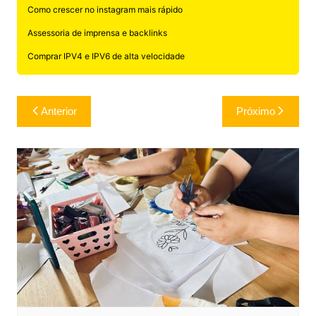
Como crescer no instagram mais rápido
Assessoria de imprensa e backlinks
Comprar IPV4 e IPV6 de alta velocidade
Navegação
Anterior
Próximo
de
Post