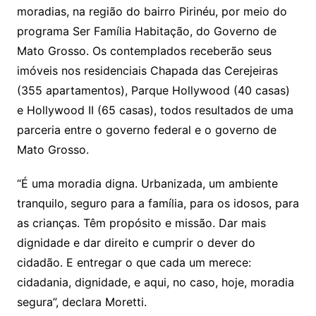
s
o
p
o
a
l
e
moradias, na região do bairro Pirinéu, por meio do
n
p
m
n
Cl
n
a
k.
e
o
d
programa Ser Família Habitação, do Governo de
k
p
a
g
g
c
M
s
Mato Grosso. Os contemplados receberão seus
s
e
e
o
ai
imóveis nos residenciais Chapada das Cerejeiras
sr
m
l
(355 apartamentos), Parque Hollywood (40 casas)
o
e Hollywood II (65 casas), todos resultados de uma
o
parceria entre o governo federal e o governo de
m
Mato Grosso.
“É uma moradia digna. Urbanizada, um ambiente
tranquilo, seguro para a família, para os idosos, para
as crianças. Têm propósito e missão. Dar mais
dignidade e dar direito e cumprir o dever do
cidadão. E entregar o que cada um merece:
cidadania, dignidade, e aqui, no caso, hoje, moradia
segura”, declara Moretti.