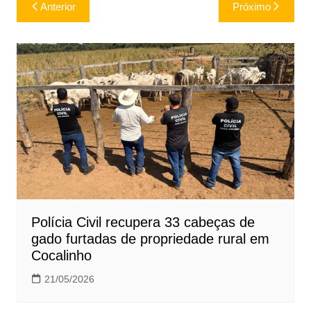
Navegação
Anterior
Próximo
de
Post
Polícia Civil recupera 33 cabeças de
gado furtadas de propriedade rural em
Cocalinho
21/05/2026