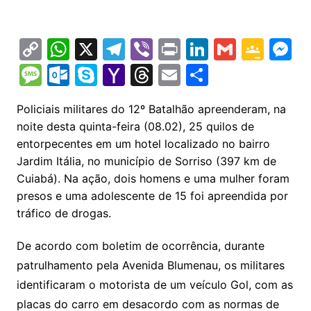
C
W
X
T
Vi
Pr
Li
G
G
M
o
h
el
b
in
n
m
o
e
M
O
S
Y
T
E
S
p
at
e
er
t
k
ai
o
s
e
ut
k
a
hr
m
h
Policiais militares do 12º Batalhão apreenderam, na
y
s
gr
e
l
gl
s
s
lo
y
h
e
ai
ar
noite desta quinta-feira (08.02), 25 quilos de
Li
A
a
dI
e
e
s
o
p
o
a
l
e
entorpecentes em um hotel localizado no bairro
n
p
m
n
Cl
n
a
k.
e
o
d
Jardim Itália, no município de Sorriso (397 km de
k
p
a
g
Cuiabá). Na ação, dois homens e uma mulher foram
g
c
M
s
presos e uma adolescente de 15 foi apreendida por
s
e
e
o
ai
tráfico de drogas.
sr
m
l
o
De acordo com boletim de ocorrência, durante
o
patrulhamento pela Avenida Blumenau, os militares
identificaram o motorista de um veículo Gol, com as
m
placas do carro em desacordo com as normas de