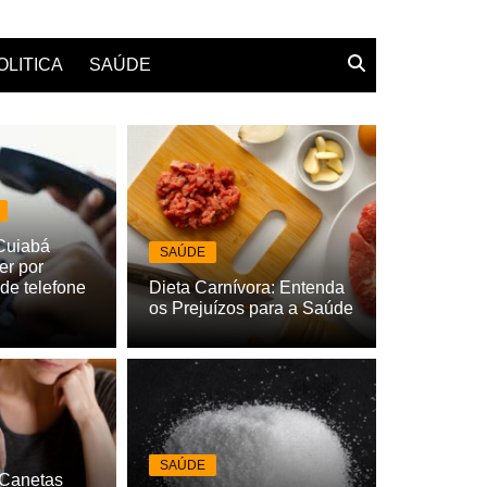
OLITICA
SAÚDE
Cuiabá
SAÚDE
er por
de telefone
Dieta Carnívora: Entenda
os Prejuízos para a Saúde
SAÚDE
 Canetas