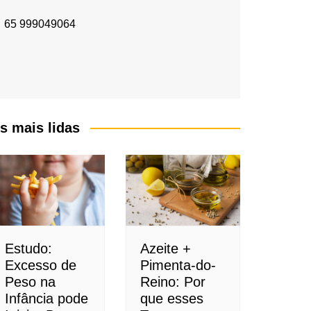
65 999049064
s mais lidas
Estudo:
Azeite +
Excesso de
Pimenta-do-
Peso na
Reino: Por
Infância pode
que esses