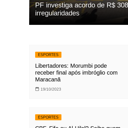
PF investiga acordo de R$ 308
idades
irregularidades
ESPORTES
Libertadores: Morumbi pode
receber final após imbróglio com
Maracanã
19/10/2023
ESPORTES