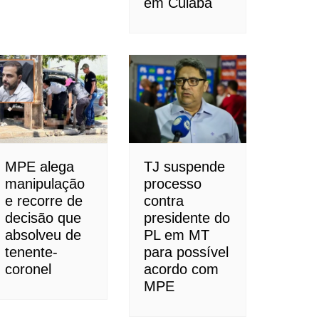
em Cuiabá
MPE alega
TJ suspende
manipulação
processo
e recorre de
contra
decisão que
presidente do
absolveu de
PL em MT
tenente-
para possível
coronel
acordo com
MPE