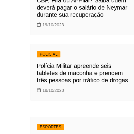
CBF, Fifa ou Al-Hilal? Saiba quem
deverá pagar o salário de Neymar
durante sua recuperação
19/10/2023
POLICIAL
Polícia Militar apreende seis
tabletes de maconha e prendem
três pessoas por tráfico de drogas
19/10/2023
ESPORTES