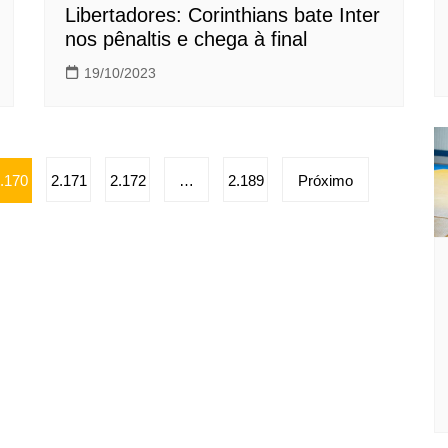
Libertadores: Corinthians bate Inter
nos pênaltis e chega à final
19/10/2023
.170
2.171
2.172
…
2.189
Próximo