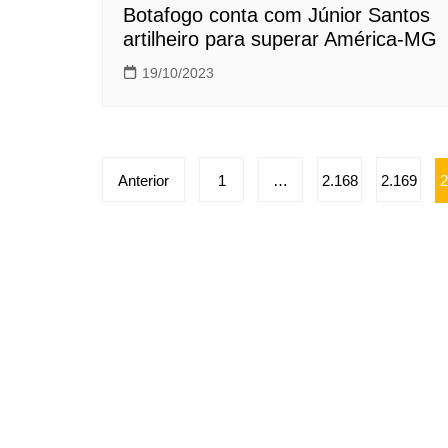
Botafogo conta com Júnior Santos
artilheiro para superar América-MG
19/10/2023
Paginação
Anterior
1
…
2.168
2.169
2
de
posts