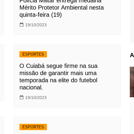
Polícia Militar entrega medalha
Mérito Protetor Ambiental nesta
quinta-feira (19)
19/10/2023
A
ESPORTES
O Cuiabá segue firme na sua
missão de garantir mais uma
temporada na elite do futebol
nacional.
19/10/2023
ESPORTES