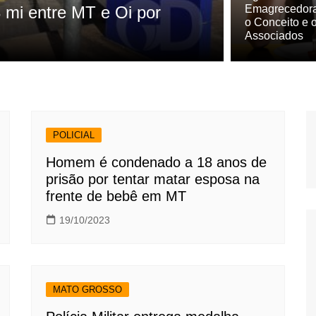
 mi entre MT e Oi por
Influência
Emagrecedora
o Conceito e 
transform
Associados
POLICIAL
Homem é condenado a 18 anos de
prisão por tentar matar esposa na
frente de bebê em MT
19/10/2023
MATO GROSSO