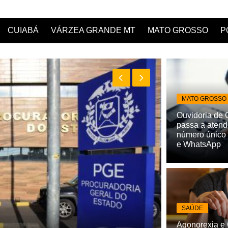
CUIABÁ
VÁRZEA GRANDE MT
MATO GROSSO
P
MATO GROSSO
Ouvidoria de 
passa a atend
número único 
e WhatsApp
SAÚDE
MATO GROSSO
Agonorexia e