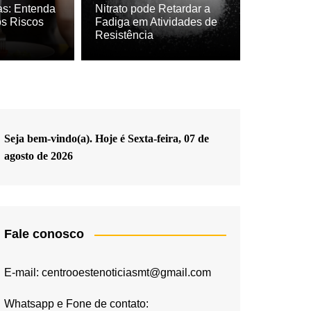
s astrais marcam o dia com energias de
s: Entenda
Nitrato pode Retardar a
os Riscos
Fadiga em Atividades de
ação
Resistência
Seja bem-vindo(a). Hoje é
Sexta-feira, 07 de
agosto de 2026
Fale conosco
E-mail: centrooestenoticiasmt@gmail.com
Whatsapp e Fone de contato: